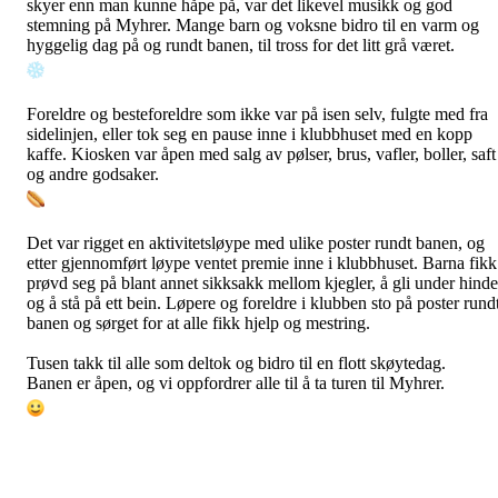
skyer enn man kunne håpe på, var det likevel musikk og god
stemning på Myhrer. Mange barn og voksne bidro til en varm og
hyggelig dag på og rundt banen, til tross for det litt grå været.
Foreldre og besteforeldre som ikke var på isen selv, fulgte med fra
sidelinjen, eller tok seg en pause inne i klubbhuset med en kopp
kaffe. Kiosken var åpen med salg av pølser, brus, vafler, boller, saft
og andre godsaker.
Det var rigget en aktivitetsløype med ulike poster rundt banen, og
etter gjennomført løype ventet premie inne i klubbhuset. Barna fikk
prøvd seg på blant annet sikksakk mellom kjegler, å gli under hinde
og å stå på ett bein. Løpere og foreldre i klubben sto på poster rund
banen og sørget for at alle fikk hjelp og mestring.
Tusen takk til alle som deltok og bidro til en flott skøytedag.
Banen er åpen, og vi oppfordrer alle til å ta turen til Myhrer.