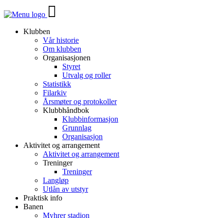
Veksle
navigasjon
Klubben
Vår historie
Om klubben
Organisasjonen
Styret
Utvalg og roller
Statistikk
Filarkiv
Årsmøter og protokoller
Klubbhåndbok
Klubbinformasjon
Grunnlag
Organisasjon
Aktivitet og arrangement
Aktivitet og arrangement
Treninger
Treninger
Langløp
Utlån av utstyr
Praktisk info
Banen
Myhrer stadion