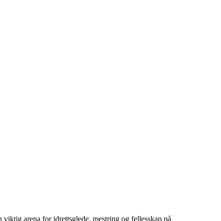
viktig arena for idrettsglede, mestring og fellesskap på