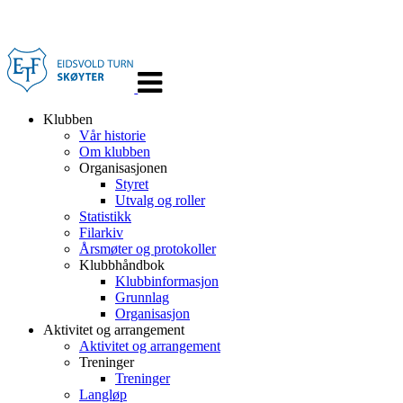
Veksle
navigasjon
Klubben
Vår historie
Om klubben
Organisasjonen
Styret
Utvalg og roller
Statistikk
Filarkiv
Årsmøter og protokoller
Klubbhåndbok
Klubbinformasjon
Grunnlag
Organisasjon
Aktivitet og arrangement
Aktivitet og arrangement
Treninger
Treninger
Langløp