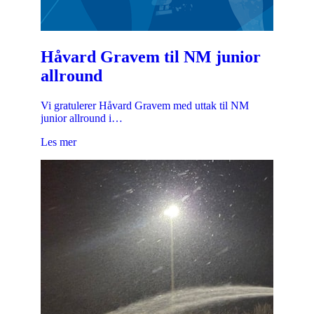
Håvard Gravem til NM junior
allround
Vi gratulerer Håvard Gravem med uttak til NM
junior allround i…
Les mer