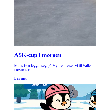
ASK-cup i morgen
Mens isen legger seg på Myhrer, reiser vi til Valle
Hovin for…
Les mer