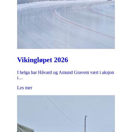
Vikingløpet 2026
I helga har Håvard og Amund Gravem vært i aksjon
i…
Les mer