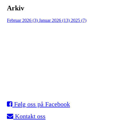
Arkiv
Februar 2026 (3)
Januar 2026 (13)
2025 (7)
Eidsvold Turnforening
Skøyter
Myhrer stadion, 2080 Eidsvoll
Org. nr.: 993 531 901
Følg oss på Facebook
Kontakt oss