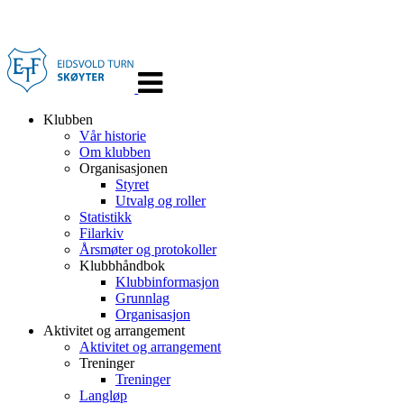
Veksle
navigasjon
Klubben
Vår historie
Om klubben
Organisasjonen
Styret
Utvalg og roller
Statistikk
Filarkiv
Årsmøter og protokoller
Klubbhåndbok
Klubbinformasjon
Grunnlag
Organisasjon
Aktivitet og arrangement
Aktivitet og arrangement
Treninger
Treninger
Langløp