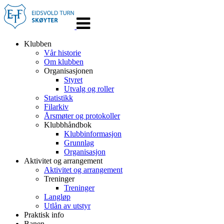
Veksle
navigasjon
Klubben
Vår historie
Om klubben
Organisasjonen
Styret
Utvalg og roller
Statistikk
Filarkiv
Årsmøter og protokoller
Klubbhåndbok
Klubbinformasjon
Grunnlag
Organisasjon
Aktivitet og arrangement
Aktivitet og arrangement
Treninger
Treninger
Langløp
Utlån av utstyr
Praktisk info
Banen