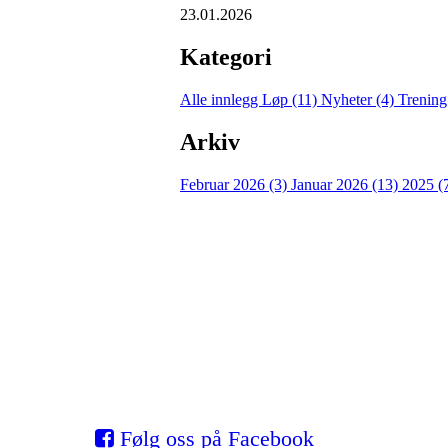
23.01.2026
Kategori
Alle innlegg
Løp (11)
Nyheter (4)
Trening
Arkiv
Februar 2026 (3)
Januar 2026 (13)
2025 (
Eidsvold Turnforening Sk
Myhrer stadion, 2080 Eidsvoll
Org. nr.: 993 531 901
Følg oss på Facebook