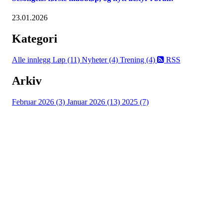
23.01.2026
Kategori
Alle innlegg
Løp (11)
Nyheter (4)
Trening (4)
RSS
Arkiv
Februar 2026 (3)
Januar 2026 (13)
2025 (7)
Eidsvold Turnforening
Skøyter
Myhrer stadion, 2080 Eidsvoll
Org. nr.: 993 531 901