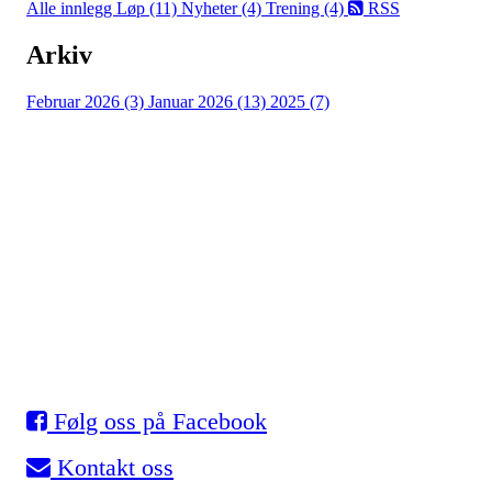
Alle innlegg
Løp (11)
Nyheter (4)
Trening (4)
RSS
Arkiv
Februar 2026 (3)
Januar 2026 (13)
2025 (7)
Eidsvold Turnforening
Skøyter
Myhrer stadion, 2080 Eidsvoll
Org. nr.: 993 531 901
Følg oss på Facebook
Kontakt oss