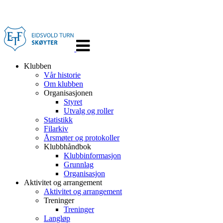
Veksle
navigasjon
Klubben
Vår historie
Om klubben
Organisasjonen
Styret
Utvalg og roller
Statistikk
Filarkiv
Årsmøter og protokoller
Klubbhåndbok
Klubbinformasjon
Grunnlag
Organisasjon
Aktivitet og arrangement
Aktivitet og arrangement
Treninger
Treninger
Langløp