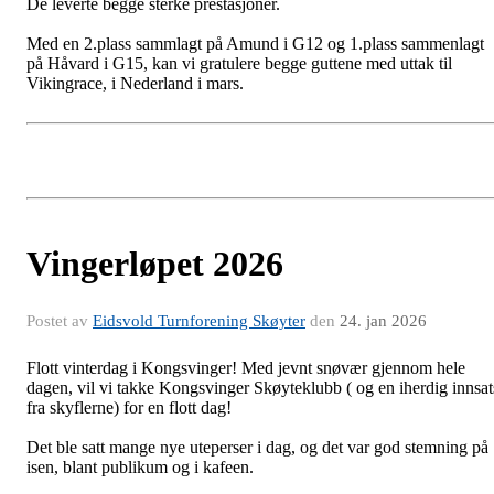
De leverte begge sterke prestasjoner.
Med en 2.plass sammlagt på Amund i G12 og 1.plass sammenlagt
på Håvard i G15, kan vi gratulere begge guttene med uttak til
Vikingrace, i Nederland i mars.
Vingerløpet 2026
Postet av
Eidsvold Turnforening Skøyter
den
24. jan 2026
Flott vinterdag i Kongsvinger! Med jevnt snøvær gjennom hele
dagen, vil vi takke Kongsvinger Skøyteklubb ( og en iherdig innsat
fra skyflerne) for en flott dag!
Det ble satt mange nye uteperser i dag, og det var god stemning på
isen, blant publikum og i kafeen.