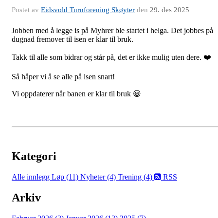
Postet av
Eidsvold Turnforening Skøyter
den
29. des 2025
Jobben med å legge is på Myhrer ble startet i helga. Det jobbes på
dugnad fremover til isen er klar til bruk.
Takk til alle som bidrar og står på, det er ikke mulig uten dere. ❤️
Så håper vi å se alle på isen snart!
Vi oppdaterer når banen er klar til bruk 😀
Kategori
Alle innlegg
Løp (11)
Nyheter (4)
Trening (4)
RSS
Arkiv