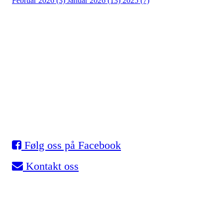
Februar 2026 (3)
Januar 2026 (13)
2025 (7)
Eidsvold Turnforening
Skøyter
Myhrer stadion, 2080 Eidsvoll
Org. nr.: 993 531 901
Følg oss på Facebook
Kontakt oss