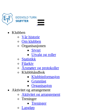
Veksle
navigasjon
Klubben
Vår historie
Om klubben
Organisasjonen
Styret
Utvalg og roller
Statistikk
Filarkiv
Årsmøter og protokoller
Klubbhåndbok
Klubbinformasjon
Grunnlag
Organisasjon
Aktivitet og arrangement
Aktivitet og arrangement
Treninger
Treninger
Langløp